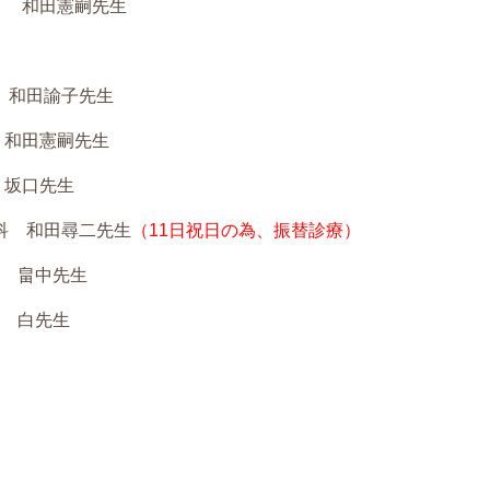
田憲嗣先生
 和田諭子先生
田憲嗣先生
口先生
科 和田尋二先生
（11日祝日の為、振替診療）
畠中先生
白先生