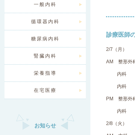
一般内科
循環器内科
診療医師のご
糖尿病内科
2/7（月）
腎臓内科
AM 整形外
栄養指導
内科 和
内科 
在宅医療
PM 整形外
内科 
2/8（火）
お知らせ