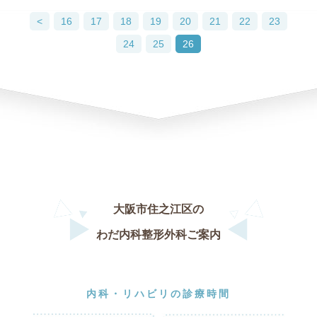
<
16
17
18
19
20
21
22
23
24
25
26
大阪市住之江区の
わだ内科整形外科ご案内
内科・リハビリの診療時間